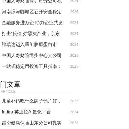
梦想
这片“文化千岛”，值得
中国人寿财险深圳市分公司积
08-01
2024-
极开展防灾防损工作
河南漯河郾城区召开安全稳定
08-21
2026-
工作会议
金融服务进万企 助力企业共发
04-08
2024-
展
打击“反催收”黑灰产业，京东
10-29
2024-
金融App身体力行保障消费者
福瑞达迈入重组胶原蛋白市
05-09
2024-
权益
场，推出胶原蛋白品牌珂谧，
中国人寿财险衢州中心支公司
04-01
2025-
开启新的发展征程！
‖“火眼金睛防诈骗 守护财富更
一站式稳定币投资工具指南：
06-05
2025-
安全”
平衡收益与合规的实战方案
08-18
门文章
 ARTICLE
儿童补钙吃什么牌子钙片好，
2023-
澳乐维他成长钙成品质之选
Indira 英迪拉AI量化平台
08-29
2024-
昆仑健康保险山东分公司扎实
2023-
11-18