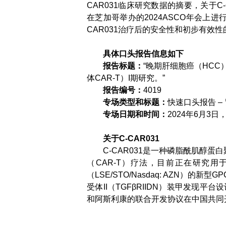
CAR031临床研究数据的摘要，关于C-
在芝加哥举办的2024ASCO年会上进
CAR031治疗后的安全性和初步有效性的数据
具体口头报告信息如下
报告标题：
“晚期肝细胞癌（HCC）患
体CAR-T）I期研究。”
报告编号：
4019
专场类型和标题：
快速口头报告 –
专场日期和时间：
2024年6月3日
关于C-CAR031
C-CAR031是一种磷脂酰肌醇蛋
（CAR-T）疗法，目前正在研究用于
（LSE/STO/Nasdaq: AZN）的
受体II（TGFβRIIDN）装甲发现平
和阿斯利康的联合开发协议在中国共同