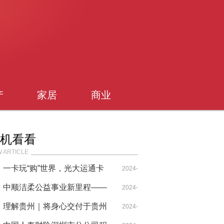
产
家居
商业
机看看
 ARTICLE
一卡玩“购”世界，光大运通卡
2024-
权益真靠谱！
中顺洁柔公益事业新里程——
10-24
2024-
携手中华慈善总会，共筑爱心
理解贵州｜将身心交付于贵州
04-12
2024-