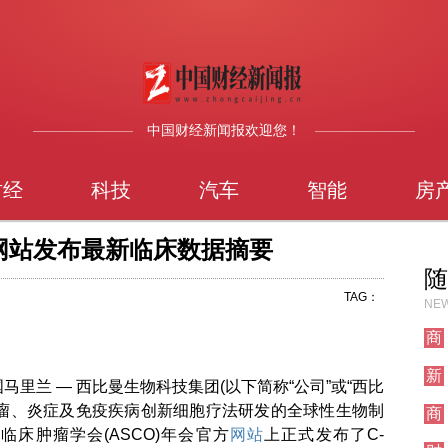
中国财经新闻报欢迎您！
财经
科技
汽车
智能
房
网站发布最新临床数据摘要
随
TAG：
NEW
商
业
新
国马里兰 — 西比曼生物科技集团(以下简称“公司”或“西比
闻
肿瘤、炎症及免疫疾病创新细胞疗法研发的全球性生物制
商
业
临床肿瘤学会(ASCO)年会官方
网站
上正式发布了C-