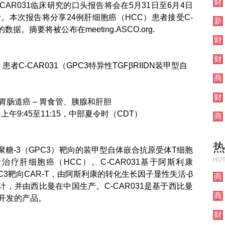
财
CAR031临床研究的口头报告将会在5月31日至6月4日
经
行。本次报告将分享24例肝细胞癌（HCC）患者接受C-
新
。摘要将被公布在meeting.ASCO.org.
闻
财
经
财
者C-CAR031（GPC3特异性TGFβRIIDN装甲型自
经
商
业
财
 胃肠道癌 – 胃食管、胰腺和肝胆
经
，上午9:45至11:15，中部夏令时（CDT）
商
业
热
白聚糖-3（GPC3）靶向的装甲型自体嵌合抗原受体T细胞
HOT
治疗肝细胞癌（HCC）。C-CAR031基于阿斯利康
新型GPC3靶向CAR-T，由阿斯利康的转化生长因子显性失活-β
商
台设计，并由西比曼在中国生产。C-CAR031是基于西比曼
业
商
开发的产品。
业
财
经